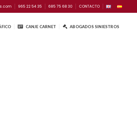
os.com
965 22 54 35
685 75 68 30
CONTACTO
ÁFICO
CANJE CARNET
ABOGADOS SINIESTROS